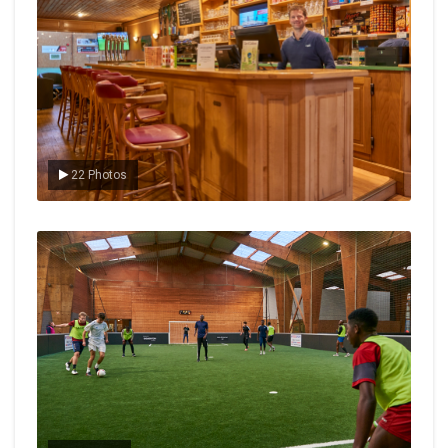
22 Photos
Le foot en salle