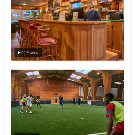
22 Photos
Le foot en salle