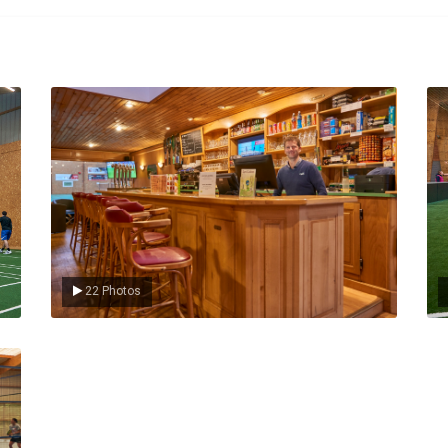
Le Club
L
22 Photos