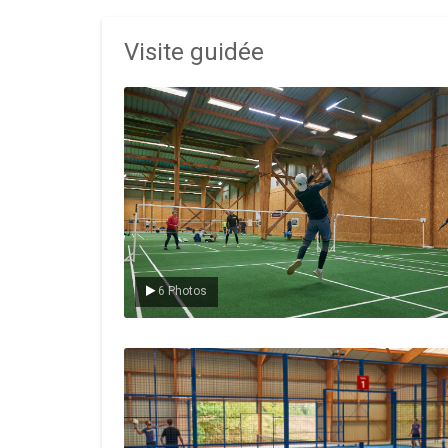
Visite guidée
Le badminton
6 Photos
Le padel