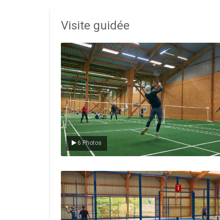
Visite guidée
Le badminton
6 Photos
Le padel