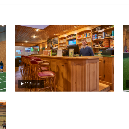
Le Club
L
22 Photos