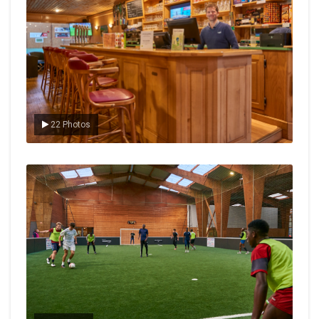
22 Photos
Le foot en salle