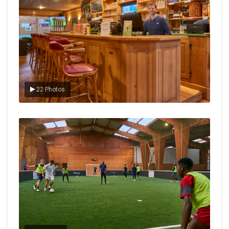
22 Photos
Le foot en salle