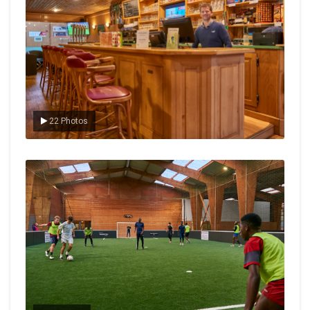
22 Photos
Le foot en salle