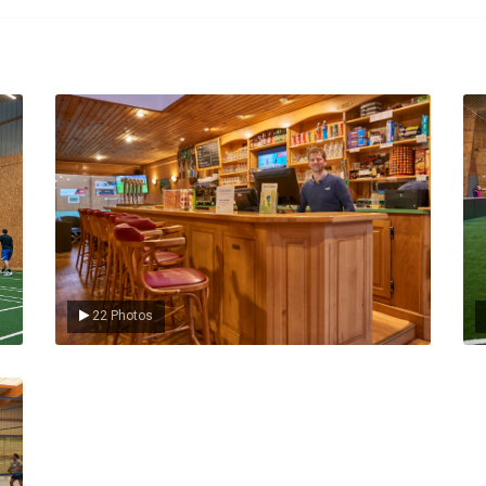
Le Club
L
22 Photos