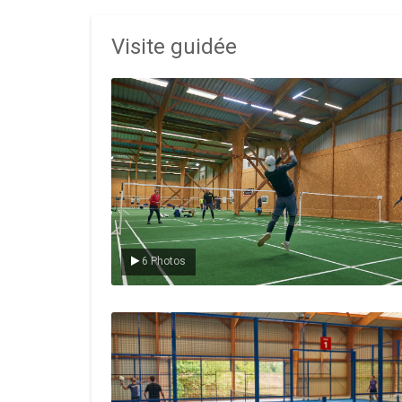
Visite guidée
Le badminton
6 Photos
Le padel