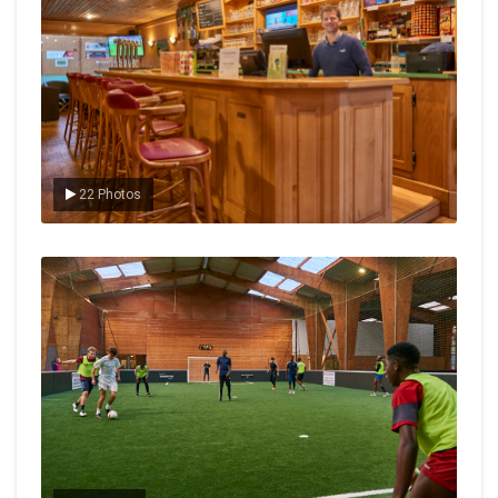
22 Photos
Le foot en salle