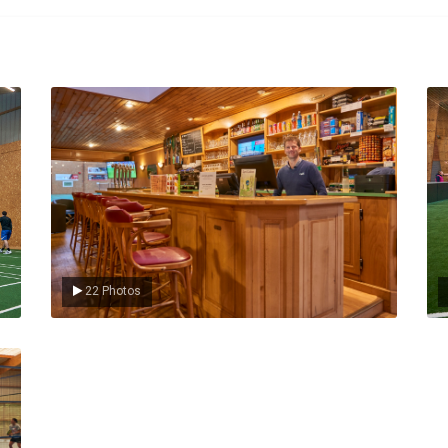
Le Club
L
22 Photos