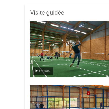
Visite guidée
Le badminton
6 Photos
Le padel