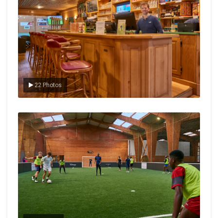
22 Photos
Le foot en salle