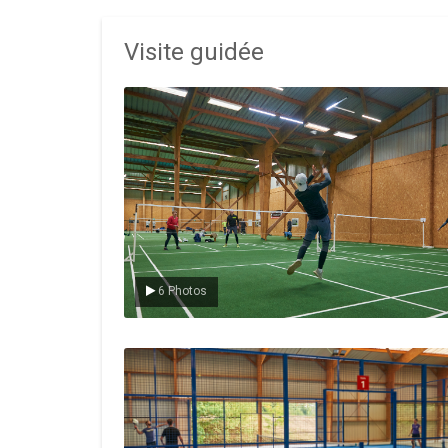
Visite guidée
Le badminton
6 Photos
Le padel