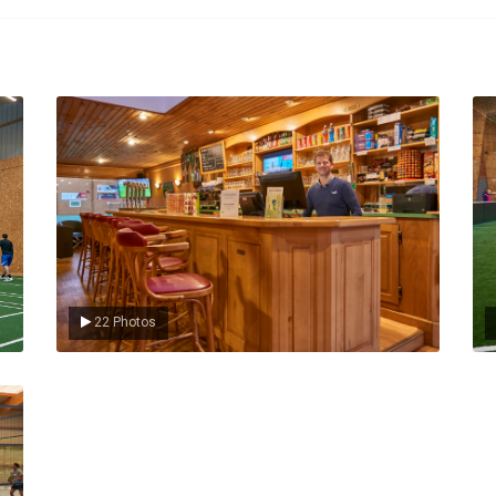
Le Club
L
22 Photos