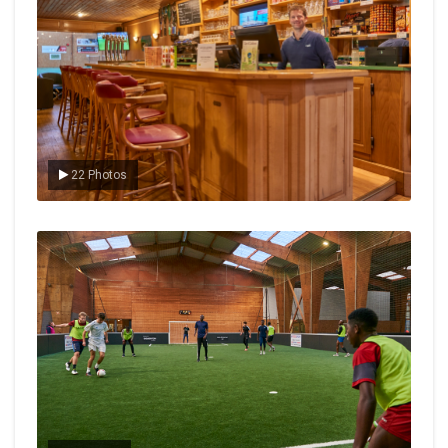
22 Photos
Le foot en salle