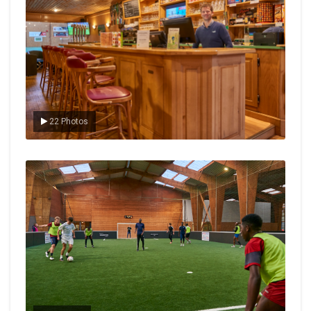
22 Photos
Le foot en salle