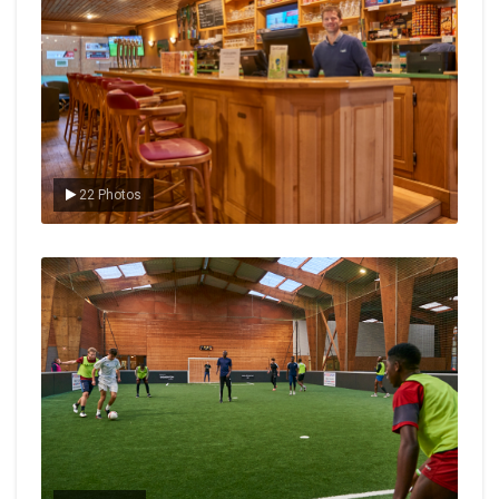
22 Photos
Le foot en salle