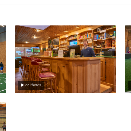
Le Club
L
22 Photos