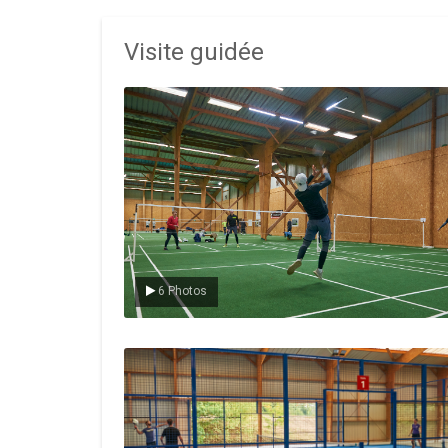
Visite guidée
Le badminton
6 Photos
Le padel